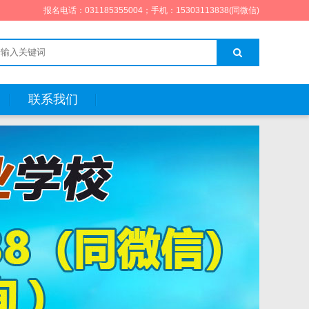
报名电话：031185355004；手机：15303113838(同微信)
联系我们