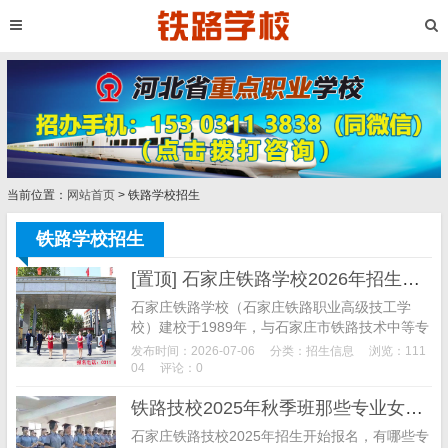
当前位置：
网站首页
> 铁路学校招生
铁路学校招生
[置顶] 石家庄铁路学校2026年招生简章
石家庄铁路学校（石家庄铁路职业高级技工学
校）建校于1989年，与石家庄市铁路技术中等专
业学校、石家庄新铁轨道交通中专学校、河北航
发布时间：2026-07-06
分类：
招生信息
浏览：111
空管理中等专业学校同属于石铁教育集团。是河
04
评论：0
北省先进铁路专业学校，是铁路系统技术人才的
铁路技校2025年秋季班那些专业女生能报
培训基地，铁路学子的摇篮，被...
石家庄铁路技校2025年招生开始报名，有哪些专