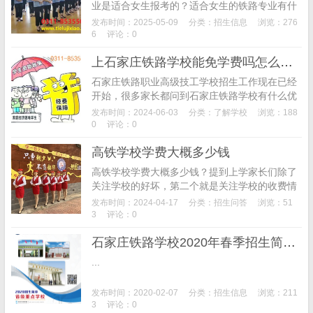
业是适合女生报考的？适合女生的铁路专业有什
么要求？石家庄铁路技校2025年招生中适合女生
发布时间：2025-05-09
分类：
招生信息
浏览：276
报考的专业有俩个：铁路运输与管理、城市轨道
6
评论：0
交通...
上石家庄铁路学校能免学费吗怎么报名
石家庄铁路职业高级技工学校招生工作现在已经
开始，很多家长都问到石家庄铁路学校有什么优
惠政策？上石家庄铁路学校能免学费吗？今天杨
发布时间：2024-06-03
分类：
了解学校
浏览：188
老师就为各位家长介绍一下关于学校的优惠政策
0
评论：0
情况。石家庄...
高铁学校学费大概多少钱
高铁学校学费大概多少钱？提到上学家长们除了
关注学校的好坏，第二个就是关注学校的收费情
况了，那么铁路专业收费标准是什么？下面我们
发布时间：2024-04-17
分类：
招生问答
浏览：51
就来为大家说说。根据近年来铁路专业学校的招
3
评论：0
生情况来看，...
石家庄铁路学校2020年春季招生简章（图）
...
发布时间：2020-02-07
分类：
招生信息
浏览：211
3
评论：0