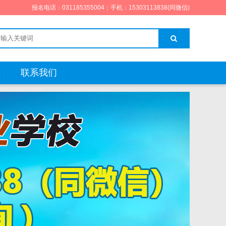
报名电话：031185355004；手机：15303113838(同微信)
联系我们