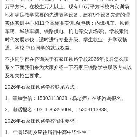
万平方米、在校生万人以上。现有1.6万平方米校内实训场
地和满足教学需要的先进教学设备，建有9个设备先进的理
实体实训中心和11个高标准实训场(包括：内燃机车、铁道
车辆、城轨车辆、铁路供电、机电等实训场等)。学校紧随
时代发展步伐，适时进行专业升级。学生就业、升学双畅
通。学校 每位同学的就业权益。
不少同学都在咨询关于石家庄铁路学校2026年报名怎么联
系？下面我们来为大家介绍一下石家庄铁路学校联系方式以
及相关招生要求。
2026年石家庄铁路学校联系方式：
1、添加微信：15303113838（杨老师）在线咨询报名。
2、电话报名：0311-85355004、15303113838。
2026年石家庄铁路学校招生要求：
1、年满15周岁应往届初中高中毕业生；